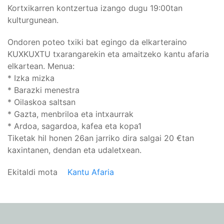
Kortxikarren kontzertua izango dugu 19:00tan
kulturgunean.
Ondoren poteo txiki bat egingo da elkarteraino
KUXKUXTU txarangarekin eta amaitzeko kantu afaria
elkartean. Menua:
* Izka mizka
* Barazki menestra
* Oilaskoa saltsan
* Gazta, menbriloa eta intxaurrak
* Ardoa, sagardoa, kafea eta kopa1
Tiketak hil honen 26an jarriko dira salgai 20 €tan
kaxintanen, dendan eta udaletxean.
Ekitaldi mota
Kantu Afaria