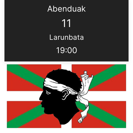
Abenduak
11
Larunbata
19:00