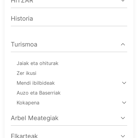
HITZAR
Historia
Turismoa
Jaiak eta ohiturak
Zer ikusi
Mendi ibilbideak
Auzo eta Baserriak
Kokapena
Arbel Meategiak
Elkarteak