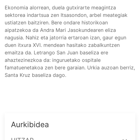
Ekonomia alorrean, duela gutxirarte meagintza
sektorea indartsua zen Itsasondon, arbel meategiak
ustiatzen baitziren. Bere ondare historikoan
aipatzekoa da Andra Mari Jasokundearen eliza
nagusia. Nahiz eta jatorria ertaroan izan, gaur egun
duen itxura XVI. mendean hasitako zabalkuntzen
emaitza da. Letrango San Juan baseliza ere
ahaztezinezkoa da: inguruetako ospitale
famatuenetakoa zen bere garaian. Urkia auzoan berriz,
Santa Kruz baseliza dago.
Aurkibidea