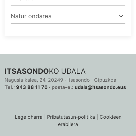
Natur ondarea
ITSASONDO
KO UDALA
Nagusia kalea, 24. 20249 · Itsasondo · Gipuzkoa
Tel.:
943 88 11 70
· posta-e.:
udala@itsasondo.eus
Lege oharra
|
Pribatutasun-politika
|
Cookieen
erabilera