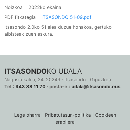
Noizkoa
2022ko ekaina
PDF fitxategia
ITSASONDO 51-09.pdf
Itsasondo 2.0ko 51 alea duzue honakoa, gertuko
albisteak zuen eskura.
ITSASONDO
KO UDALA
Nagusia kalea, 24. 20249 · Itsasondo · Gipuzkoa
Tel.:
943 88 11 70
· posta-e.:
udala@itsasondo.eus
Lege oharra
|
Pribatutasun-politika
|
Cookieen
erabilera