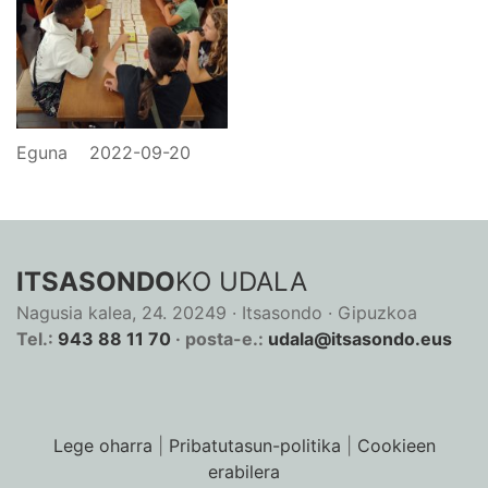
Eguna
2022-09-20
ITSASONDO
KO UDALA
Nagusia kalea, 24. 20249 · Itsasondo · Gipuzkoa
Tel.:
943 88 11 70
· posta-e.:
udala@itsasondo.eus
Lege oharra
|
Pribatutasun-politika
|
Cookieen
erabilera