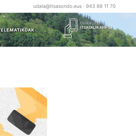
udala@itsasondo.eus
·
943 88 11 70
TELEMATIKOAK