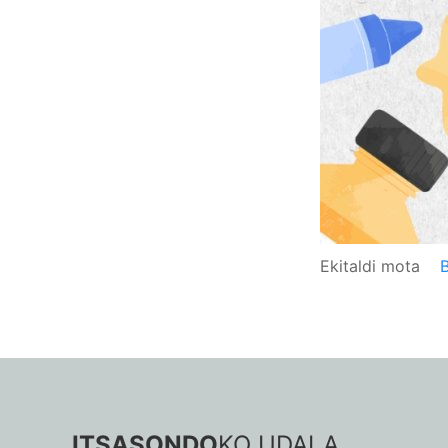
Ekitaldi mota
ITSASONDO
KO UDALA