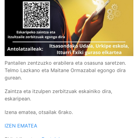
Pantailen zentzuzko erabilera eta osasuna saretzen.
Telmo Lazkano eta Maitane Ormazabal egongo dira
gurean.
Zaintza eta itzulpen zerbitzuak eskainiko dira,
eskaripean.
Izena ematea, otsailak 6rako.
IZEN EMATEA