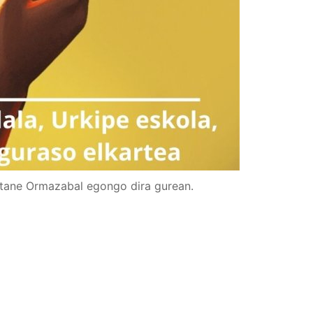
aitane Ormazabal egongo dira gurean.