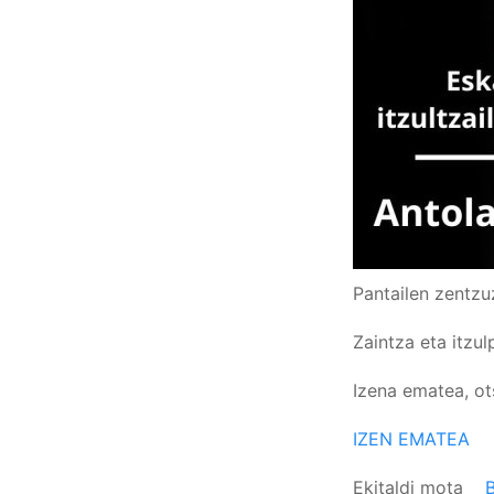
Pantailen zentz
Zaintza eta itzu
Izena ematea, ot
IZEN EMATEA
Ekitaldi mota