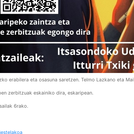
uzko erabilera eta osasuna saretzen. Telmo Lazkano eta M
lpen zerbitzuak eskainiko dira, eskaripean.
sailak 6rako.
Bestelakoa