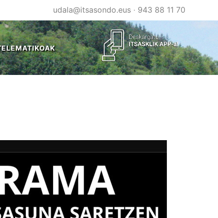
udala@itsasondo.eus
·
943 88 11 70
TELEMATIKOAK