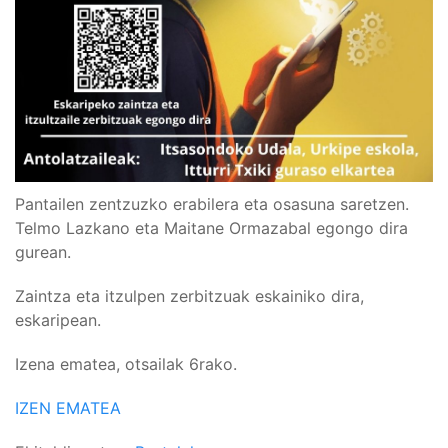
Pantailen zentzuzko erabilera eta osasuna saretzen.
Telmo Lazkano eta Maitane Ormazabal egongo dira
gurean.
Zaintza eta itzulpen zerbitzuak eskainiko dira,
eskaripean.
Izena ematea, otsailak 6rako.
IZEN EMATEA