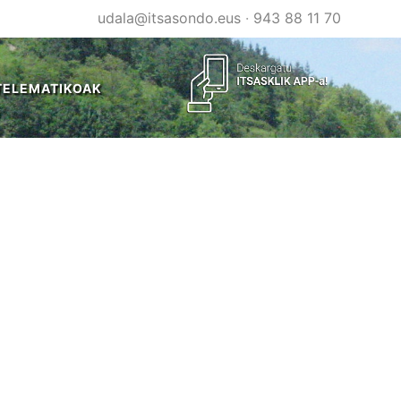
udala@itsasondo.eus
·
943 88 11 70
TELEMATIKOAK