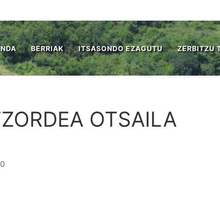
ENDA
BERRIAK
ITSASONDO EZAGUTU
ZERBITZU 
ATZORDEA OTSAILA
00