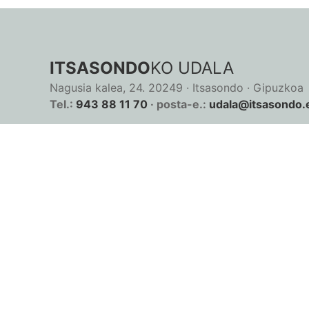
ITSASONDO
KO UDALA
Nagusia kalea, 24. 20249 · Itsasondo · Gipuzkoa
Tel.:
943 88 11 70
· posta-e.:
udala@itsasondo.