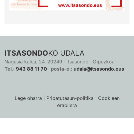
ITSASONDO
KO UDALA
Nagusia kalea, 24. 20249 · Itsasondo · Gipuzkoa
Tel.:
943 88 11 70
· posta-e.:
udala@itsasondo.eus
Lege oharra
|
Pribatutasun-politika
|
Cookieen
erabilera