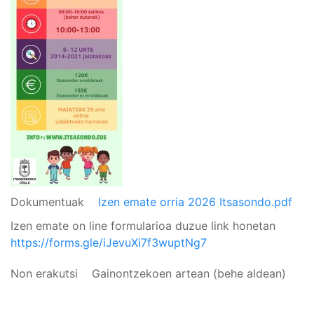
Dokumentuak
Izen emate orria 2026 Itsasondo.pdf
Izen emate on line formularioa duzue link honetan
https://forms.gle/iJevuXi7f3wuptNg7
Non erakutsi
Gainontzekoen artean (behe aldean)