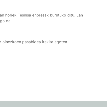
Lan horiek Tesinsa enpresak burutuko ditu. Lan
ngo da.
n oinezkoen pasabidea irekita egotea