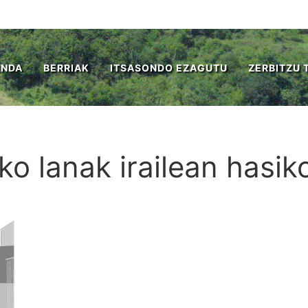
ENDA
BERRIAK
ITSASONDO EZAGUTU
ZERBITZU 
ko lanak irailean hasik