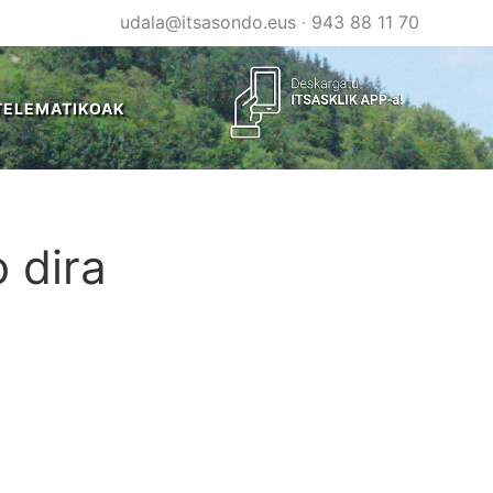
udala@itsasondo.eus
·
943 88 11 70
TELEMATIKOAK
o dira