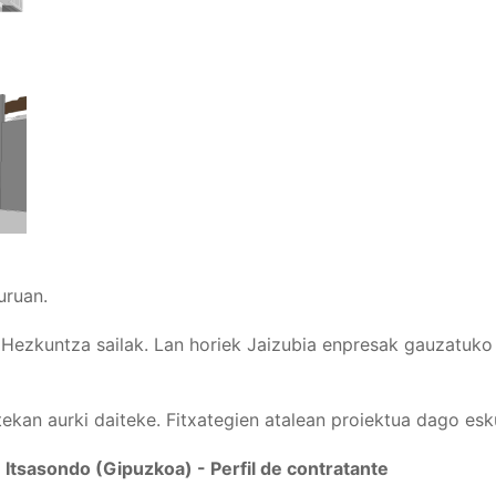
uruan.
u Hezkuntza sailak. Lan horiek Jaizubia enpresak gauzatuko
an aurki daiteke. Fitxategien atalean proiektua dago esku
 Itsasondo (Gipuzkoa) - Perfil de contratante