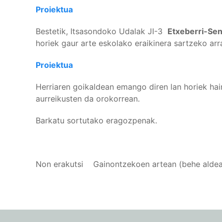
Proiektua
Bestetik, Itsasondoko Udalak JI-3
Etxeberri-Sen
horiek gaur arte eskolako eraikinera sartzeko ar
Proiektua
Herriaren goikaldean emango diren lan horiek ha
aurreikusten da orokorrean.
Barkatu sortutako eragozpenak.
Non erakutsi
Gainontzekoen artean (behe alde