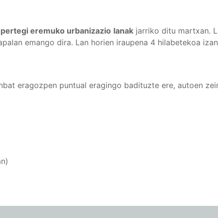
pertegi eremuko urbanizazio
lanak
jarriko ditu martxan. 
rapalan emango dira. Lan horien iraupena 4 hilabetekoa iza
inbat eragozpen puntual eragingo badituzte ere, autoen zei
an)