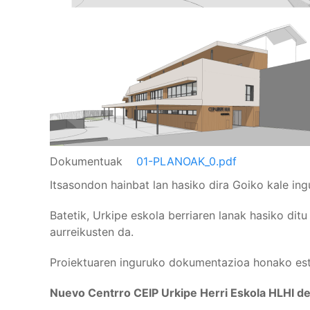
Dokumentuak
01-PLANOAK_0.pdf
Itsasondon hainbat lan hasiko dira Goiko kale ing
Batetik, Urkipe eskola berriaren lanak hasiko dit
aurreikusten da.
Proiektuaren inguruko dokumentazioa honako estek
Nuevo Centrro CEIP Urkipe Herri Eskola HLHI de