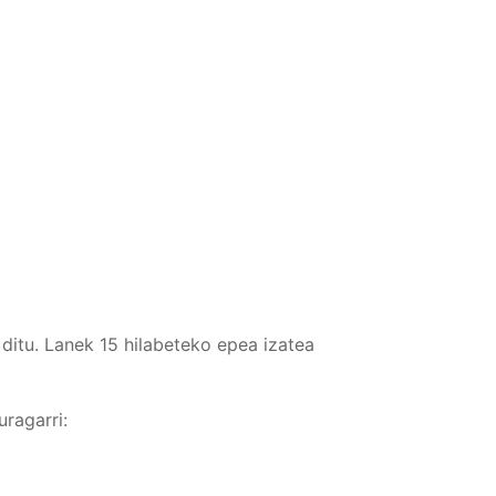
 ditu. Lanek 15 hilabeteko epea izatea
ragarri: