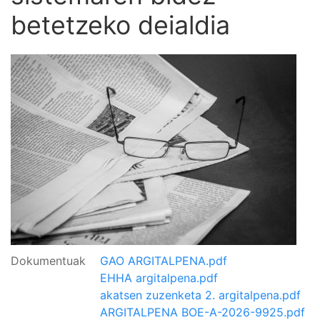
betetzeko deialdia
Dokumentuak
GAO ARGITALPENA.pdf
EHHA argitalpena.pdf
akatsen zuzenketa 2. argitalpena.pdf
ARGITALPENA BOE-A-2026-9925.pdf