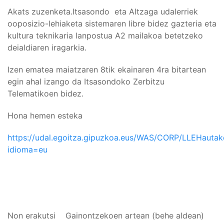
Akats zuzenketa.Itsasondo eta Altzaga udalerriek
ooposizio-lehiaketa sistemaren libre bidez gazteria eta
kultura teknikaria lanpostua A2 mailakoa betetzeko
deialdiaren iragarkia.
Izen ematea maiatzaren 8tik ekainaren 4ra bitartean
egin ahal izango da Itsasondoko Zerbitzu
Telematikoen bidez.
Hona hemen esteka
https://udal.egoitza.gipuzkoa.eus/WAS/CORP/LLEHaut
idioma=eu
Non erakutsi
Gainontzekoen artean (behe aldean)