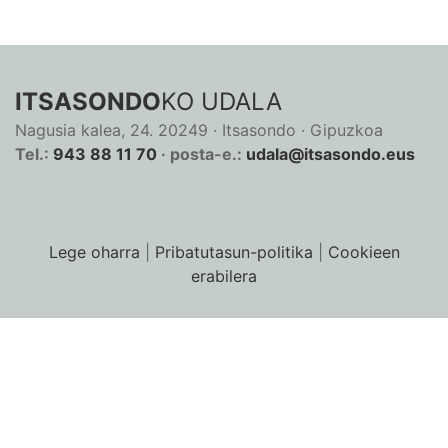
ITSASONDO
KO UDALA
Nagusia kalea, 24. 20249 · Itsasondo · Gipuzkoa
Tel.:
943 88 11 70
· posta-e.:
udala@itsasondo.eus
Lege oharra
|
Pribatutasun-politika
|
Cookieen
erabilera