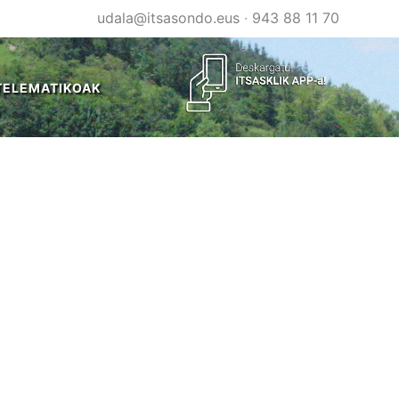
udala@itsasondo.eus
·
943 88 11 70
TELEMATIKOAK