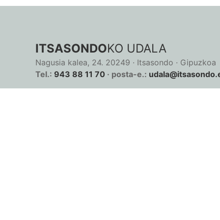
ITSASONDO
KO UDALA
Nagusia kalea, 24. 20249 · Itsasondo · Gipuzkoa
Tel.:
943 88 11 70
· posta-e.:
udala@itsasondo.