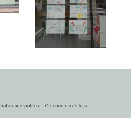
ibatutasun-politika
|
Cookieen erabilera