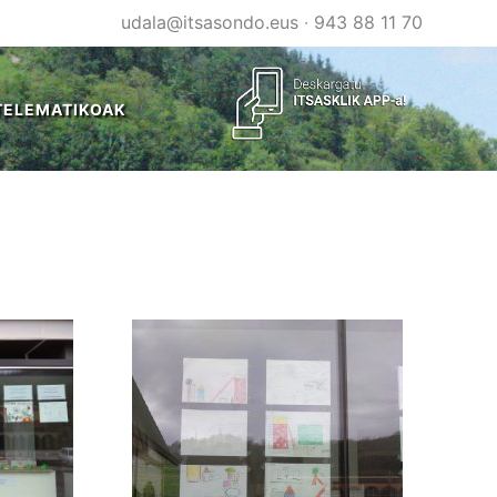
udala@itsasondo.eus
·
943 88 11 70
TELEMATIKOAK