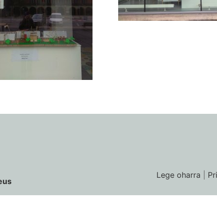
Lege oharra
|
Pr
eus