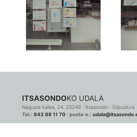
ITSASONDO
KO UDALA
Nagusia kalea, 24. 20249 · Itsasondo · Gipuzkoa
Tel.:
943 88 11 70
· posta-e.:
udala@itsasondo.