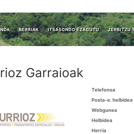
ENDA
BERRIAK
ITSASONDO EZAGUTU
ZERBITZU 
rrioz Garraioak
Telefonoa
Posta-e. helbidea
Webgunea
Helbidea
Herria