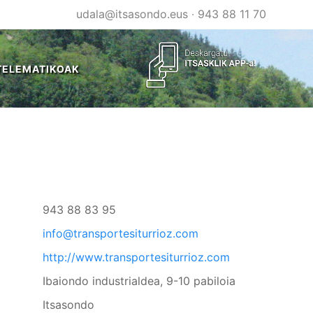
udala@itsasondo.eus
·
943 88 11 70
TELEMATIKOAK
943 88 83 95
info@transportesiturrioz.com
http://www.transportesiturrioz.com
Ibaiondo industrialdea, 9-10 pabiloia
Itsasondo