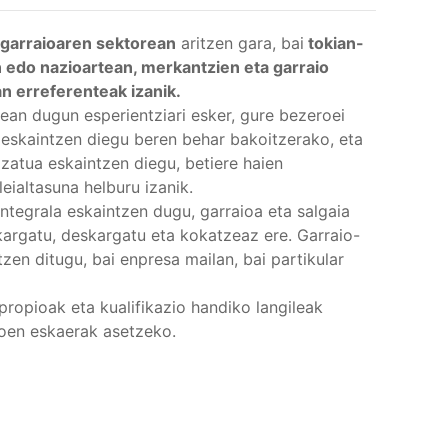
 garraioaren sektorean
aritzen gara, bai
tokian-
n edo nazioartean, merkantzien eta garraio
n erreferenteak izanik.
ean dugun esperientziari esker, gure bezeroei
 eskaintzen diegu beren behar bakoitzerako, eta
izatua eskaintzen diegu, betiere haien
eialtasuna helburu izanik.
integrala eskaintzen dugu, garraioa eta salgaia
kargatu, deskargatu eta kokatzeaz ere. Garraio-
tzen ditugu, bai enpresa mailan, bai partikular
u propioak eta kualifikazio handiko langileak
roen eskaerak asetzeko.