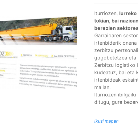
Iturriozen,
lurreko
tokian, bai nazioa
berezien sektorea
Garraioaren sektor
irtenbiderik onena
zerbitzu pertsonal
gogobetetzea eta l
Zerbitzu logistiko 
kudeatuz, bai eta 
irtenbideak eskain
mailan.
Iturriozen ibilgail
ditugu, gure beze
Ikusi mapan