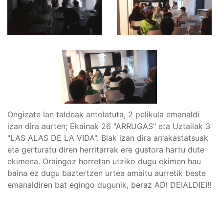
Ongizate lan taldeak antolatuta, 2 pelikula emanaldi
izan dira aurten; Ekainak 26 "ARRUGAS" eta Uztailak 3
"LAS ALAS DE LA VIDA". Biak izan dira arrakastatsuak
eta gerturatu diren herritarrak ere gustora hartu dute
ekimena. Oraingoz horretan utziko dugu ekimen hau
baina ez dugu baztertzen urtea amaitu aurretik beste
emanaldiren bat egingo dugunik, beraz ADI DEIALDIEI!!