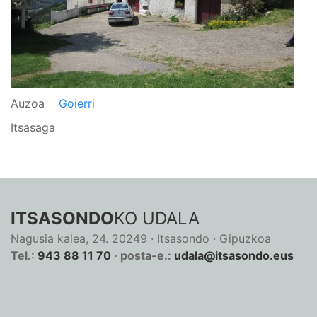
Auzoa
Goierri
Itsasaga
ITSASONDO
KO UDALA
Nagusia kalea, 24. 20249 · Itsasondo · Gipuzkoa
Tel.:
943 88 11 70
· posta-e.:
udala@itsasondo.eus