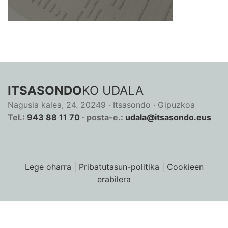
ITSASONDO
KO UDALA
Nagusia kalea, 24. 20249 · Itsasondo · Gipuzkoa
Tel.:
943 88 11 70
· posta-e.:
udala@itsasondo.eus
Lege oharra
|
Pribatutasun-politika
|
Cookieen
erabilera