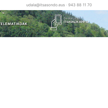
udala@itsasondo.eus
·
943 88 11 70
TELEMATIKOAK