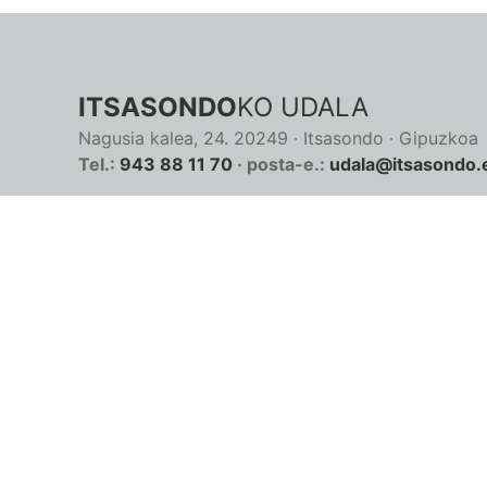
ITSASONDO
KO UDALA
Nagusia kalea, 24. 20249 · Itsasondo · Gipuzkoa
Tel.:
943 88 11 70
· posta-e.:
udala@itsasondo.