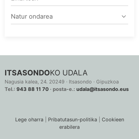
Natur ondarea
ITSASONDO
KO UDALA
Nagusia kalea, 24. 20249 · Itsasondo · Gipuzkoa
Tel.:
943 88 11 70
· posta-e.:
udala@itsasondo.eus
Lege oharra
|
Pribatutasun-politika
|
Cookieen
erabilera