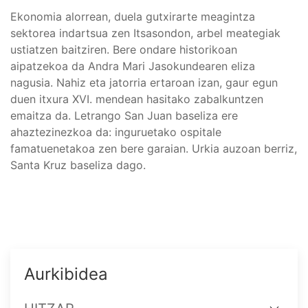
Ekonomia alorrean, duela gutxirarte meagintza
sektorea indartsua zen Itsasondon, arbel meategiak
ustiatzen baitziren. Bere ondare historikoan
aipatzekoa da Andra Mari Jasokundearen eliza
nagusia. Nahiz eta jatorria ertaroan izan, gaur egun
duen itxura XVI. mendean hasitako zabalkuntzen
emaitza da. Letrango San Juan baseliza ere
ahaztezinezkoa da: inguruetako ospitale
famatuenetakoa zen bere garaian. Urkia auzoan berriz,
Santa Kruz baseliza dago.
Aurkibidea