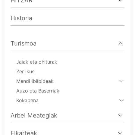
HITZAR
Historia
Turismoa
Jaiak eta ohiturak
Zer ikusi
Mendi ibilbideak
Auzo eta Baserriak
Kokapena
Arbel Meategiak
Elkarteak