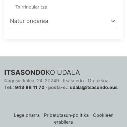
Txirrindularitza
Natur ondarea
ITSASONDO
KO UDALA
Nagusia kalea, 24. 20249 · Itsasondo · Gipuzkoa
Tel.:
943 88 11 70
· posta-e.:
udala@itsasondo.eus
Lege oharra
|
Pribatutasun-politika
|
Cookieen
erabilera