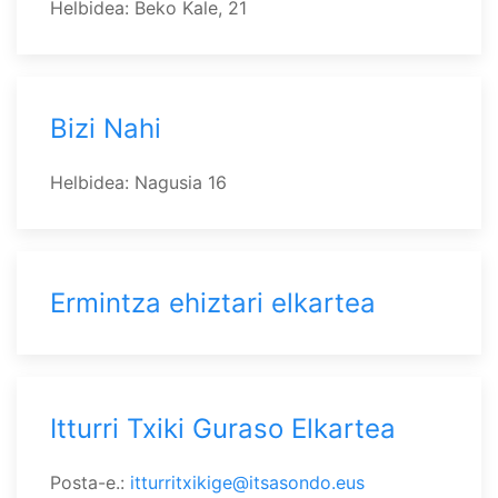
Helbidea: Beko Kale, 21
Bizi Nahi
Helbidea: Nagusia 16
Ermintza ehiztari elkartea
Itturri Txiki Guraso Elkartea
Posta-e.:
itturritxikige@itsasondo.eus