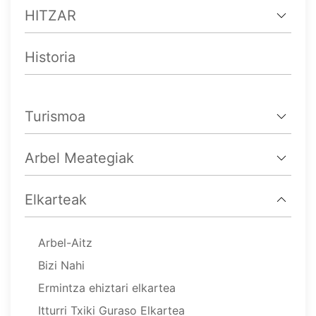
HITZAR
Historia
Turismoa
Arbel Meategiak
Elkarteak
Arbel-Aitz
Bizi Nahi
Ermintza ehiztari elkartea
Itturri Txiki Guraso Elkartea