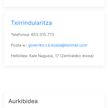
Txirrindularitza
Telefonoa: 653 015 773
Posta-e.:
goierriko.t.b.kluba@hotmail.com
Helbidea: Kale Nagusia, 17 (Zentraleko etxea)
Aurkibidea