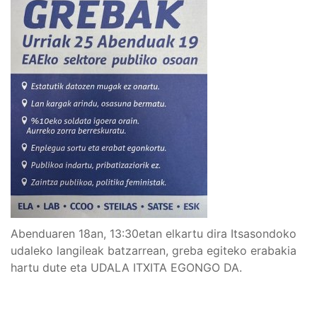
Abenduaren 18an, 13:30etan elkartu dira Itsasondoko
udaleko langileak batzarrean, greba egiteko erabakia
hartu dute eta UDALA ITXITA EGONGO DA.