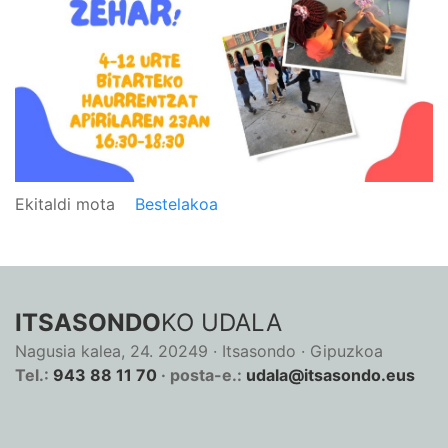
Ekitaldi mota
Bestelakoa
ITSASONDO
KO UDALA
Nagusia kalea, 24. 20249 · Itsasondo · Gipuzkoa
Tel.:
943 88 11 70
· posta-e.:
udala@itsasondo.eus