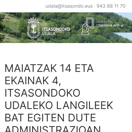
Skip
udala@itsasondo.eus
·
943 88 11 70
to
main
content
MAIATZAK 14 ETA
EKAINAK 4,
ITSASONDOKO
UDALEKO LANGILEEK
BAT EGITEN DUTE
ADMINISTRAZIOAN