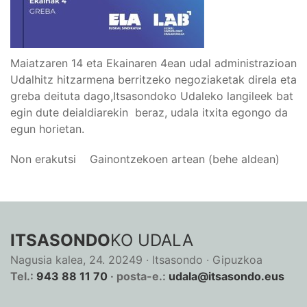
Maiatzaren 14 eta Ekainaren 4ean udal administrazioan
Udalhitz hitzarmena berritzeko negoziaketak direla eta
greba deituta dago,Itsasondoko Udaleko langileek bat
egin dute deialdiarekin beraz, udala itxita egongo da
egun horietan.
Non erakutsi
Gainontzekoen artean (behe aldean)
ITSASONDO
KO UDALA
Nagusia kalea, 24. 20249 · Itsasondo · Gipuzkoa
Tel.:
943 88 11 70
· posta-e.:
udala@itsasondo.eus