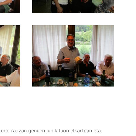
ederra izan genuen jubilatuon elkartean eta