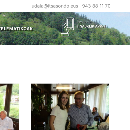
udala@itsasondo.eus
·
943 88 11 70
TELEMATIKOAK