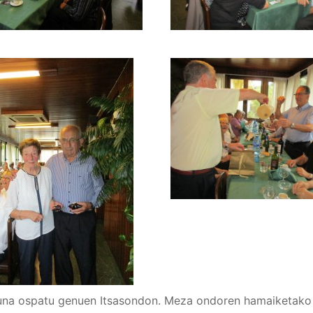
eguna ospatu genuen Itsasondon. Meza ondoren hamaiketako 