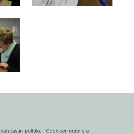
ibatutasun-politika
|
Cookieen erabilera