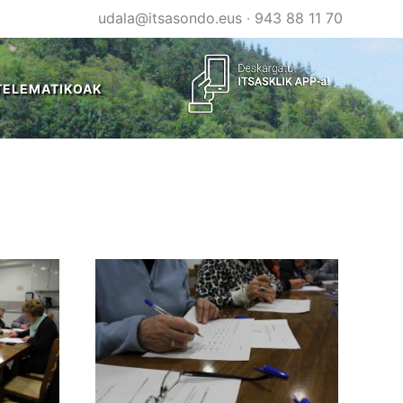
udala@itsasondo.eus
·
943 88 11 70
TELEMATIKOAK