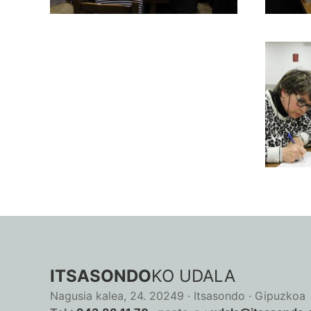
ITSASONDO
KO UDALA
Nagusia kalea, 24. 20249 · Itsasondo · Gipuzkoa