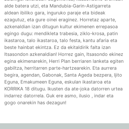
alde batera utzi, eta Mandubia-Garin-Astigarreta
aldean ibiliko gara, inguruko paraje eta bideak
ezagutuz, eta gure oinei eraginez. Horretaz aparte,
azkenaldian izan ditugun kultur ekimenen errepasoa
egingo dugu: mendikleta trabesia, ziklo-krosa, patin
ikastaroa, talo ikastaroa, talo festa, kantu afaria eta
beste hainbat ekintza. Ez da ekitaldirik falta izan
Itsasondon azkenaldian! Horrez gain, Itsasondo ekinez
egina ekimenarekin, Herri Plan berriaren lanketa egiten
gabiltza, herritarren parte-hartzearekin. Eta aurrera
begira, agendan, Gabonak, Santa Ageda bezpera, Ijito
Eguna, Emakumeen Eguna, eskulan ikastaroa eta
KORRIKA 18 ditugu. Ikusten da ate-joka datorren urtea
indarrez datorrela. Guk ere asmo, ilusio , indar eta
gogo onarekin has dezagun!