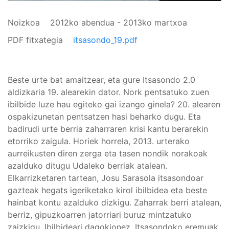
Noizkoa
2012ko abendua - 2013ko martxoa
PDF fitxategia
itsasondo_19.pdf
Beste urte bat amaitzear, eta gure Itsasondo 2.0
aldizkaria 19. alearekin dator. Nork pentsatuko zuen
ibilbide luze hau egiteko gai izango ginela? 20. alearen
ospakizunetan pentsatzen hasi beharko dugu. Eta
badirudi urte berria zaharraren krisi kantu berarekin
etorriko zaigula. Horiek horrela, 2013. urterako
aurreikusten diren zerga eta tasen nondik norakoak
azalduko ditugu Udaleko berriak atalean.
Elkarrizketaren tartean, Josu Sarasola itsasondoar
gazteak hegats igeriketako kirol ibilbidea eta beste
hainbat kontu azalduko dizkigu. Zaharrak berri atalean,
berriz, gipuzkoarren jatorriari buruz mintzatuko
zaizkigu. Ibilbideari dagokionez, Itsasondoko eremuak