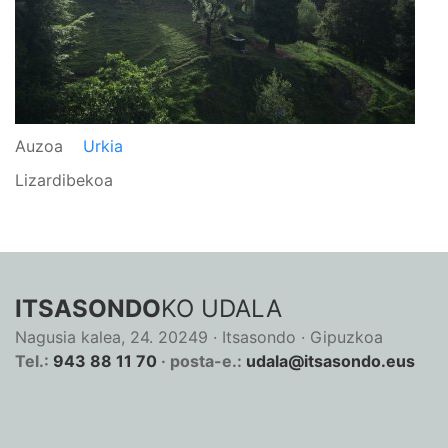
Auzoa
Urkia
Lizardibekoa
ITSASONDO
KO UDALA
Nagusia kalea, 24. 20249 · Itsasondo · Gipuzkoa
Tel.:
943 88 11 70
· posta-e.:
udala@itsasondo.eus