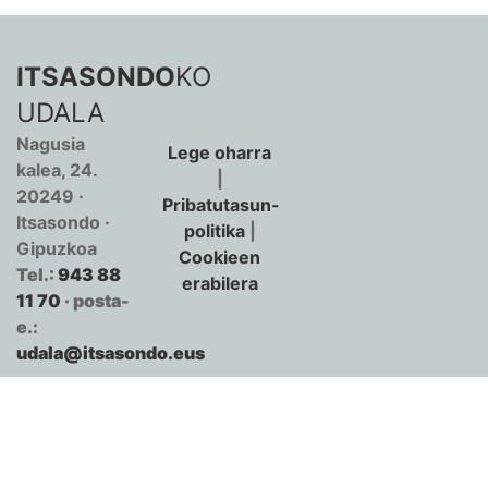
ITSASONDO
KO
UDALA
Nagusia
Lege oharra
kalea, 24.
|
20249 ·
Pribatutasun-
Itsasondo ·
politika
|
Gipuzkoa
Cookieen
Tel.:
943 88
erabilera
11 70
· posta-
e.:
udala@itsasondo.eus