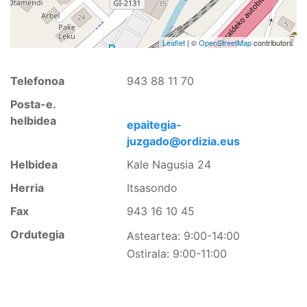
Leaflet
| ©
OpenStreetMap
contributors
Telefonoa
943 88 11 70
Posta-e.
helbidea
epaitegia-
juzgado@ordizia.eus
Helbidea
Kale Nagusia 24
Herria
Itsasondo
Fax
943 16 10 45
Ordutegia
Asteartea:
9:00-14:00
Ostirala:
9:00-11:00