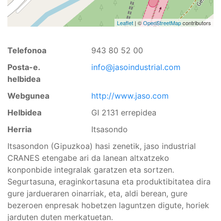
Leaflet
| ©
OpenStreetMap
contributors
Telefonoa
943 80 52 00
Posta-e.
info@jasoindustrial.com
helbidea
Webgunea
http://www.jaso.com
Helbidea
GI 2131 errepidea
Herria
Itsasondo
Itsasondon (Gipuzkoa) hasi zenetik, jaso industrial
CRANES etengabe ari da lanean altxatzeko
konponbide integralak garatzen eta sortzen.
Segurtasuna, eraginkortasuna eta produktibitatea dira
gure jardueraren oinarriak, eta, aldi berean, gure
bezeroen enpresak hobetzen laguntzen digute, horiek
jarduten duten merkatuetan.