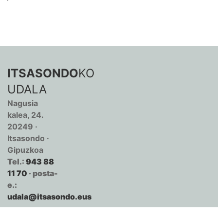
ITSASONDO
KO
UDALA
Nagusia
kalea, 24.
20249 ·
Itsasondo ·
Gipuzkoa
Tel.:
943 88
11 70
· posta-
e.:
udala@itsasondo.eus