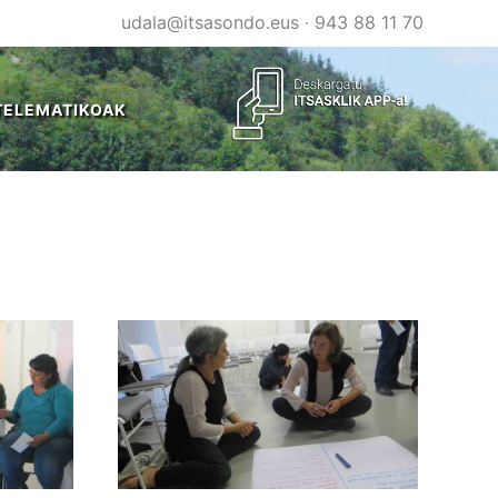
udala@itsasondo.eus
·
943 88 11 70
TELEMATIKOAK