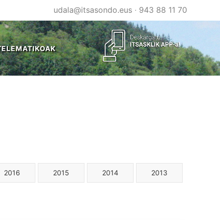
udala@itsasondo.eus
·
943 88 11 70
TELEMATIKOAK
2016
2015
2014
2013