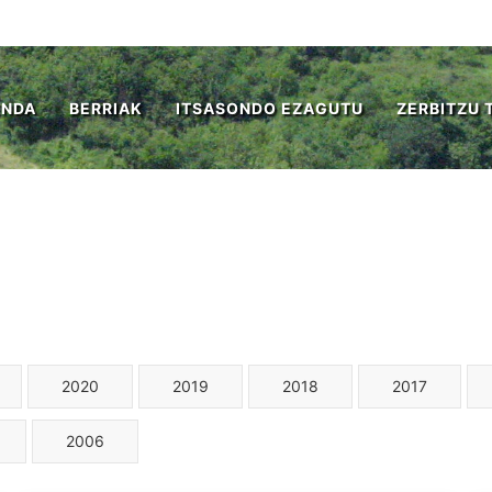
ENDA
BERRIAK
ITSASONDO EZAGUTU
ZERBITZU 
2020
2019
2018
2017
2006