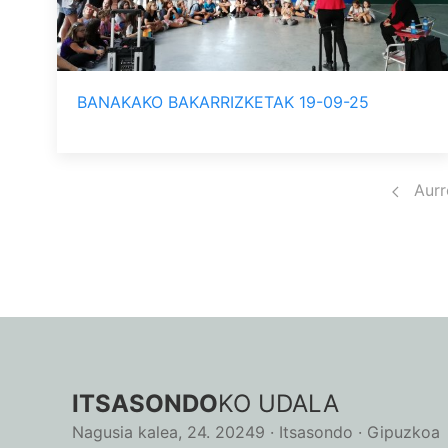
BANAKAKO BAKARRIZKETAK 19-09-25
Pagination
Aurr
ITSASONDO
KO UDALA
Nagusia kalea, 24. 20249 · Itsasondo · Gipuzkoa