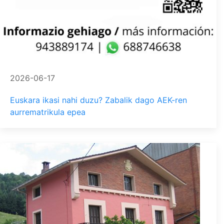
2026-06-17
Euskara ikasi nahi duzu? Zabalik dago AEK-ren
aurrematrikula epea