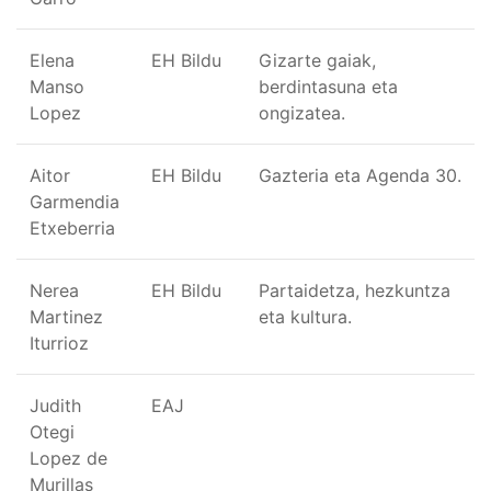
Elena
EH Bildu
Gizarte gaiak,
Manso
berdintasuna eta
Lopez
ongizatea.
Aitor
EH Bildu
Gazteria eta Agenda 30.
Garmendia
Etxeberria
Nerea
EH Bildu
Partaidetza, hezkuntza
Martinez
eta kultura.
Iturrioz
Judith
EAJ
Otegi
Lopez de
Murillas