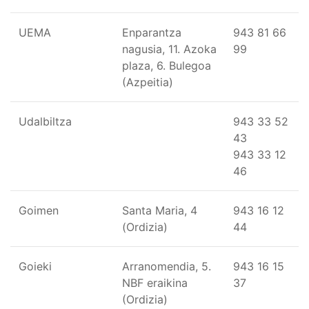
UEMA
Enparantza
943 81 66
nagusia, 11. Azoka
99
plaza, 6. Bulegoa
(Azpeitia)
Udalbiltza
943 33 52
43
943 33 12
46
Goimen
Santa Maria, 4
943 16 12
(Ordizia)
44
Goieki
Arranomendia, 5.
943 16 15
NBF eraikina
37
(Ordizia)