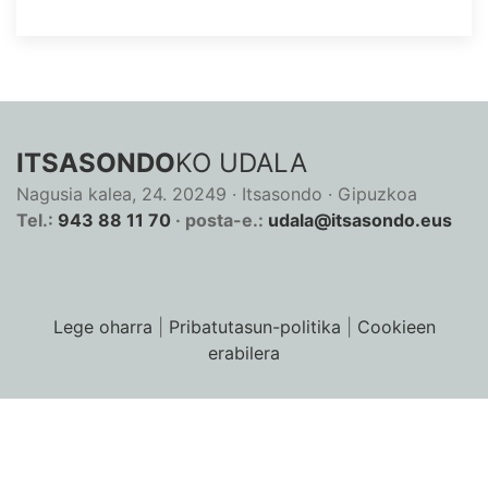
ITSASONDO
KO UDALA
Nagusia kalea, 24. 20249 · Itsasondo · Gipuzkoa
Tel.:
943 88 11 70
· posta-e.:
udala@itsasondo.eus
Lege oharra
|
Pribatutasun-politika
|
Cookieen
erabilera