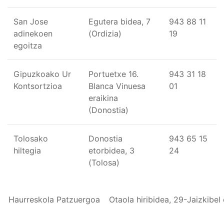
San Jose
Egutera bidea, 7
943 88 11
adinekoen
(Ordizia)
19
egoitza
Gipuzkoako Ur
Portuetxe 16.
943 31 18
Kontsortzioa
Blanca Vinuesa
01
eraikina
(Donostia)
Tolosako
Donostia
943 65 15
hiltegia
etorbidea, 3
24
(Tolosa)
Haurreskola Patzuergoa
Otaola hiribidea, 29-Jaizkibel e