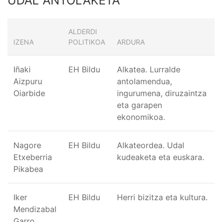
UDAL ANTOLAKETA
ALDERDI
IZENA
POLITIKOA
ARDURA
Iñaki
EH Bildu
Alkatea. Lurralde
Aizpuru
antolamendua,
Oiarbide
ingurumena, diruzaintza
eta garapen
ekonomikoa.
Nagore
EH Bildu
Alkateordea. Udal
Etxeberria
kudeaketa eta euskara.
Pikabea
Iker
EH Bildu
Herri bizitza eta kultura.
Mendizabal
Garro