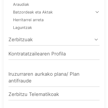
Araudiak
Batzordeak eta Aktak
Herritarrei arreta
Laguntzak
Zerbitzuak
Kontratatzailearen Profila
Iruzurraren aurkako plana/ Plan
antifraude
Zerbitzu Telematikoak