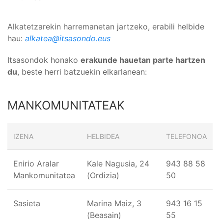
Alkatetzarekin harremanetan jartzeko, erabili helbide
hau:
alkatea@itsasondo.eus
Itsasondok honako
erakunde hauetan parte hartzen
du
, beste herri batzuekin elkarlanean:
MANKOMUNITATEAK
IZENA
HELBIDEA
TELEFONOA
Enirio Aralar
Kale Nagusia, 24
943 88 58
Mankomunitatea
(Ordizia)
50
Sasieta
Marina Maiz, 3
943 16 15
(Beasain)
55