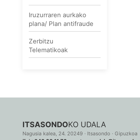
Iruzurraren aurkako
plana/ Plan antifraude
Zerbitzu
Telematikoak
ITSASONDO
KO UDALA
Nagusia kalea, 24. 20249 · Itsasondo · Gipuzkoa