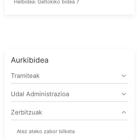
Helbidea: Geltokiko bidea 7
Aurkibidea
Tramiteak
Udal Administrazioa
Zerbitzuak
Atez ateko zabor bilketa