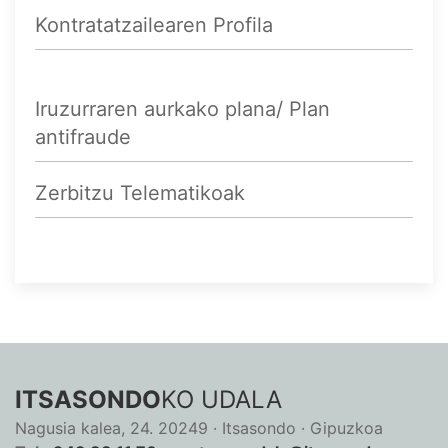
Kontratatzailearen Profila
Iruzurraren aurkako plana/ Plan
antifraude
Zerbitzu Telematikoak
ITSASONDO
KO UDALA
Nagusia kalea, 24. 20249 · Itsasondo · Gipuzkoa