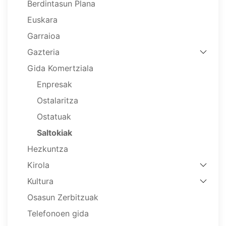
Berdintasun Plana
Euskara
Garraioa
Gazteria
Gida Komertziala
Enpresak
Ostalaritza
Ostatuak
Saltokiak
Hezkuntza
Kirola
Kultura
Osasun Zerbitzuak
Telefonoen gida