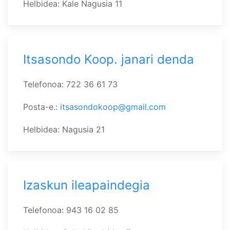
Helbidea: Kale Nagusia 11
Itsasondo Koop. janari denda
Telefonoa: 722 36 61 73
Posta-e.:
itsasondokoop@gmail.com
Helbidea: Nagusia 21
Izaskun ileapaindegia
Telefonoa: 943 16 02 85