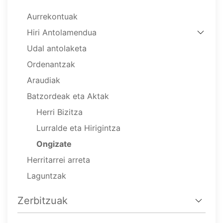
Aurrekontuak
Hiri Antolamendua
Udal antolaketa
Ordenantzak
Araudiak
Batzordeak eta Aktak
Herri Bizitza
Lurralde eta Hirigintza
Ongizate
Herritarrei arreta
Laguntzak
Zerbitzuak