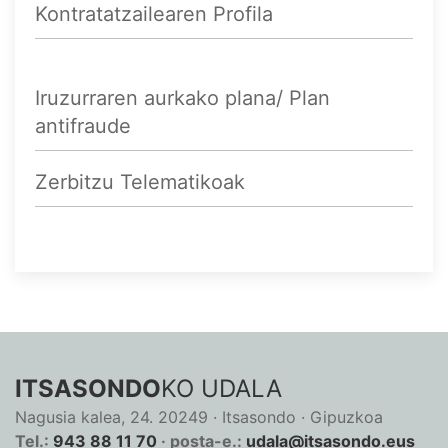
Kontratatzailearen Profila
Iruzurraren aurkako plana/ Plan
antifraude
Zerbitzu Telematikoak
ITSASONDO
KO UDALA
Nagusia kalea, 24. 20249 · Itsasondo · Gipuzkoa
Tel.:
943 88 11 70
· posta-e.:
udala@itsasondo.eus