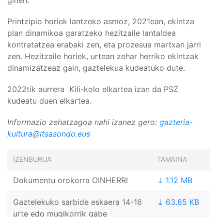
ginen.
Printzipio horiek lantzeko asmoz, 2021ean, ekintza
plan dinamikoa garatzeko hezitzaile lantaldea
kontratatzea erabaki zen, eta prozesua martxan jarri
zen. Hezitzaile horiek, urtean zehar herriko ekintzak
dinamizatzeaz gain, gaztelekua kudeatuko dute.
2022tik aurrera Kili-kolo elkartea izan da PSZ
kudeatu duen elkartea.
Informazio zehatzagoa nahi izanez gero:
gazteria-
kultura@itsasondo.eus
IZENBURUA
TAMAINA
Dokumentu orokorra OINHERRI
⤓ 1.12 MB
Gaztelekuko sarbide eskaera 14-16
⤓ 63.85 KB
urte edo mugikorrik gabe