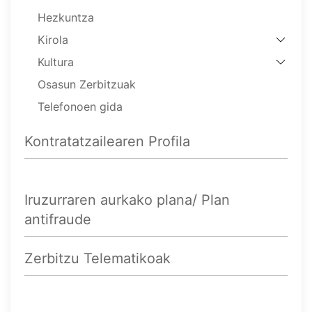
Hezkuntza
Kirola
Kultura
Osasun Zerbitzuak
Telefonoen gida
Kontratatzailearen Profila
Iruzurraren aurkako plana/ Plan
antifraude
Zerbitzu Telematikoak