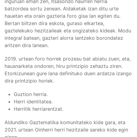
inguruan eman zen, Itsasondo haurren herria
batzordea sortu zenean. Aldaketak izan ditu urte
hauetan eta orain gazteria foro gisa lan egiten du.
Bertan biltzen dira eskola, guraso elkartea,
gaztelekuko hezitzaileak eta ongizateko kideak. Modu
integral batean, gazteri alorra lantzeko borondatez
aritzen dira lanean.
2019. urtean foro horrek prozesu bat abiatu zuen, eta,
hausnarketa ondoren, hiru printzipio zehaztu ziren.
Etorkizunean gure lana definituko duen ardatza izango
dira printzipio horiek.
Guztion herria.
Herri identitatea.
Herritik herriarentzat.
Aldundiko Gaztematika komunitateko kide gara, eta
2021. urtean Oinherri herri hezitzaile sareko kide egin