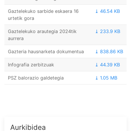
Gaztelekuko sarbide eskaera 16
⤓ 46.54 KB
urtetik gora
Gaztelekuko arautegia 2024tik
⤓ 233.9 KB
aurrera
Gazteria hausnarketa dokumentua
⤓ 838.86 KB
Infografia zerbitzuak
⤓ 44.39 KB
PSZ balorazio galdetegia
⤓ 1.05 MB
Aurkibidea