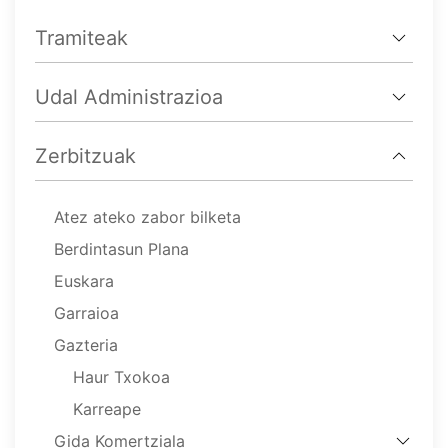
Tramiteak
Udal Administrazioa
Zerbitzuak
Atez ateko zabor bilketa
Berdintasun Plana
Euskara
Garraioa
Gazteria
Haur Txokoa
Karreape
Gida Komertziala