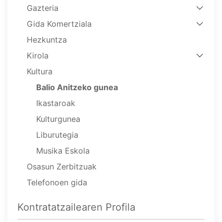
Gazteria
Gida Komertziala
Hezkuntza
Kirola
Kultura
Balio Anitzeko gunea
Ikastaroak
Kulturgunea
Liburutegia
Musika Eskola
Osasun Zerbitzuak
Telefonoen gida
Kontratatzailearen Profila