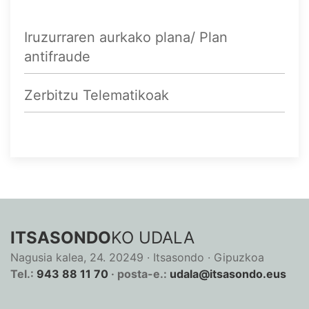
Iruzurraren aurkako plana/ Plan
antifraude
Zerbitzu Telematikoak
ITSASONDO
KO UDALA
Nagusia kalea, 24. 20249 · Itsasondo · Gipuzkoa
Tel.:
943 88 11 70
· posta-e.:
udala@itsasondo.eus