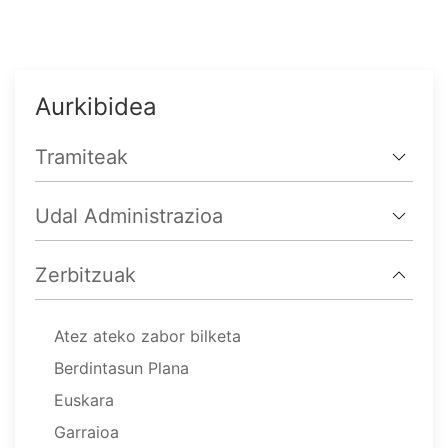
Aurkibidea
Tramiteak
Udal Administrazioa
Zerbitzuak
Atez ateko zabor bilketa
Berdintasun Plana
Euskara
Garraioa