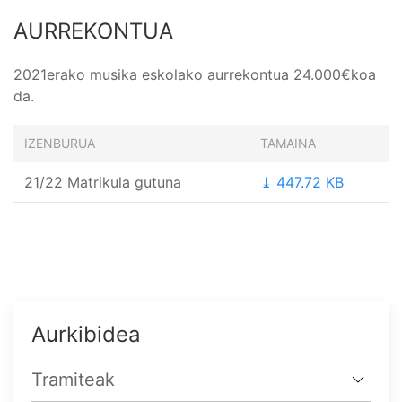
AURREKONTUA
2021erako musika eskolako aurrekontua 24.000€koa
da.
IZENBURUA
TAMAINA
21/22 Matrikula gutuna
⤓ 447.72 KB
Aurkibidea
Tramiteak