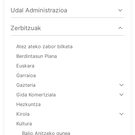
Udal Administrazioa
Zerbitzuak
Atez ateko zabor bilketa
Berdintasun Plana
Euskara
Garraioa
Gazteria
Gida Komertziala
Hezkuntza
Kirola
Kultura
Balio Anitzeko gunea