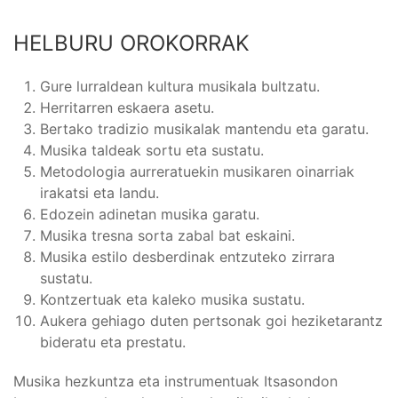
HELBURU OROKORRAK
Gure lurraldean kultura musikala bultzatu.
Herritarren eskaera asetu.
Bertako tradizio musikalak mantendu eta garatu.
Musika taldeak sortu eta sustatu.
Metodologia aurreratuekin musikaren oinarriak
irakatsi eta landu.
Edozein adinetan musika garatu.
Musika tresna sorta zabal bat eskaini.
Musika estilo desberdinak entzuteko zirrara
sustatu.
Kontzertuak eta kaleko musika sustatu.
Aukera gehiago duten pertsonak goi heziketarantz
bideratu eta prestatu.
Musika hezkuntza eta instrumentuak Itsasondon