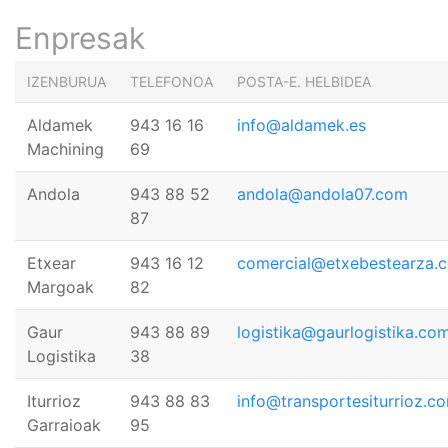
Enpresak
IZENBURUA
TELEFONOA
POSTA-E. HELBIDEA
Aldamek
943 16 16
info@aldamek.es
Machining
69
Andola
943 88 52
andola@andola07.com
87
Etxear
943 16 12
comercial@etxebestearza.
Margoak
82
Gaur
943 88 89
logistika@gaurlogistika.co
Logistika
38
Iturrioz
943 88 83
info@transportesiturrioz.c
Garraioak
95