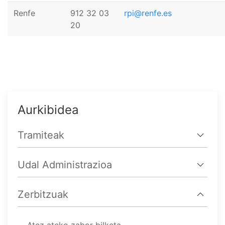
Renfe
912 32 03
rpi@renfe.es
20
Aurkibidea
Tramiteak
Udal Administrazioa
Zerbitzuak
Atez ateko zabor bilketa