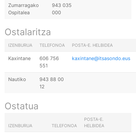
Zumarragako
943 035
Ospitalea
000
Ostalaritza
IZENBURUA
TELEFONOA
POSTA-E. HELBIDEA
Kaxintane
606 756
kaxintane@itsasondo.eus
551
Nautiko
943 88 00
12
Ostatua
POSTA-E.
IZENBURUA
TELEFONOA
HELBIDEA