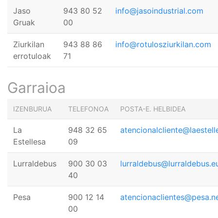
Jaso
943 80 52
info@jasoindustrial.com
Gruak
00
Ziurkilan
943 88 86
info@rotulosziurkilan.com
errotuloak
71
Garraioa
IZENBURUA
TELEFONOA
POSTA-E. HELBIDEA
La
948 32 65
atencionalcliente@laestel
Estellesa
09
Lurraldebus
900 30 03
lurraldebus@lurraldebus.e
40
Pesa
900 12 14
atencionaclientes@pesa.n
00