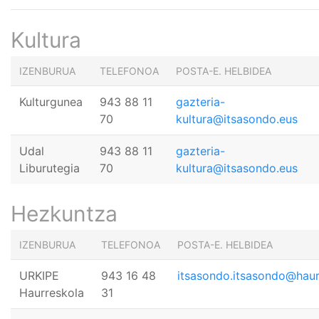
Kultura
IZENBURUA
TELEFONOA
POSTA-E. HELBIDEA
Kulturgunea
943 88 11
gazteria-
70
kultura@itsasondo.eus
Udal
943 88 11
gazteria-
Liburutegia
70
kultura@itsasondo.eus
Hezkuntza
IZENBURUA
TELEFONOA
POSTA-E. HELBIDEA
URKIPE
943 16 48
itsasondo.itsasondo@haur
Haurreskola
31