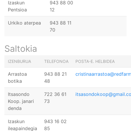
Izaskun
943 88 00
Pentsioa
12
Urkiko aterpea
943 88 11
70
Saltokia
IZENBURUA
TELEFONOA
POSTA-E. HELBIDEA
Arrastoa
943 88 21
cristinaarrastoa@redfar
botika
48
Itsasondo
722 36 61
itsasondokoop@gmail.c
Koop. janari
73
denda
Izaskun
943 16 02
ileapaindegia
85