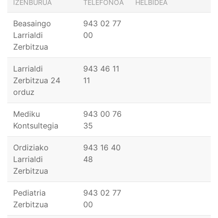
IZENBURUA
TELEFONOA
HELBIDEA
Beasaingo
943 02 77
Larrialdi
00
Zerbitzua
Larrialdi
943 46 11
Zerbitzua 24
11
orduz
Mediku
943 00 76
Kontsultegia
35
Ordiziako
943 16 40
Larrialdi
48
Zerbitzua
Pediatria
943 02 77
Zerbitzua
00