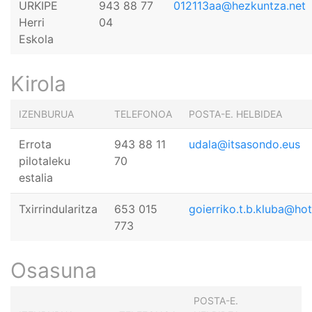
URKIPE
943 88 77
012113aa@hezkuntza.net
Herri
04
Eskola
Kirola
IZENBURUA
TELEFONOA
POSTA-E. HELBIDEA
Errota
943 88 11
udala@itsasondo.eus
pilotaleku
70
estalia
Txirrindularitza
653 015
goierriko.t.b.kluba@ho
773
Osasuna
POSTA-E.