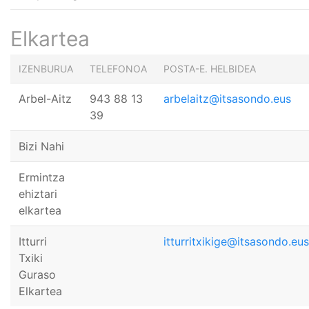
Elkartea
IZENBURUA
TELEFONOA
POSTA-E. HELBIDEA
Arbel-Aitz
943 88 13
arbelaitz@itsasondo.eus
39
Bizi Nahi
Ermintza
ehiztari
elkartea
Itturri
itturritxikige@itsasondo.eus
Txiki
Guraso
Elkartea