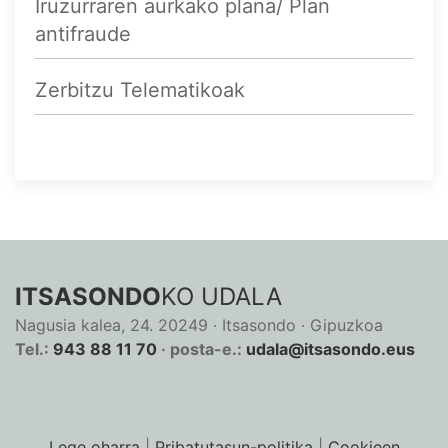
Iruzurraren aurkako plana/ Plan
antifraude
Zerbitzu Telematikoak
ITSASONDO
KO UDALA
Nagusia kalea, 24. 20249 · Itsasondo · Gipuzkoa
Tel.:
943 88 11 70
· posta-e.:
udala@itsasondo.eus
Lege oharra
|
Pribatutasun-politika
|
Cookieen