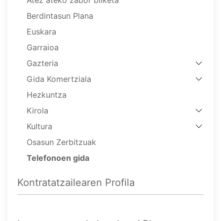
Berdintasun Plana
Euskara
Garraioa
Gazteria
Gida Komertziala
Hezkuntza
Kirola
Kultura
Osasun Zerbitzuak
Telefonoen gida
Kontratatzailearen Profila