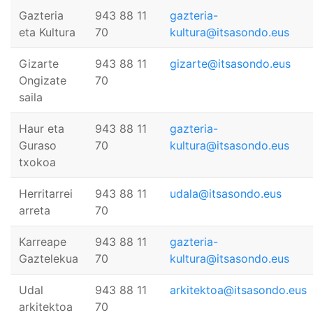
Gazteria
943 88 11
gazteria-
eta Kultura
70
kultura@itsasondo.eus
Gizarte
943 88 11
gizarte@itsasondo.eus
Ongizate
70
saila
Haur eta
943 88 11
gazteria-
Guraso
70
kultura@itsasondo.eus
txokoa
Herritarrei
943 88 11
udala@itsasondo.eus
arreta
70
Karreape
943 88 11
gazteria-
Gaztelekua
70
kultura@itsasondo.eus
Udal
943 88 11
arkitektoa@itsasondo.eus
arkitektoa
70