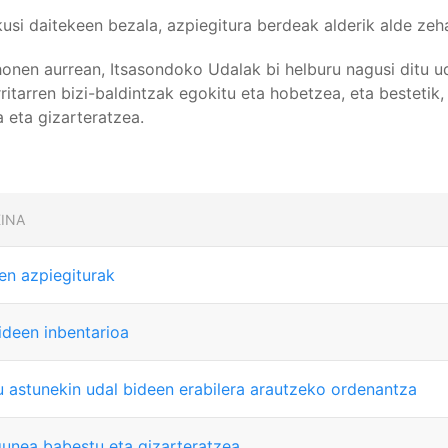
ikusi daitekeen bezala, azpiegitura berdeak alderik alde ze
onen aurrean, Itsasondoko Udalak bi helburu nagusi ditu ud
rritarren bizi-baldintzak egokitu eta hobetzea, eta bestetik
 eta gizarteratzea.
INA
en azpiegiturak
ideen inbentarioa
lu astunekin udal bideen erabilera arautzeko ordenantza
unea babestu eta gizarteratzea