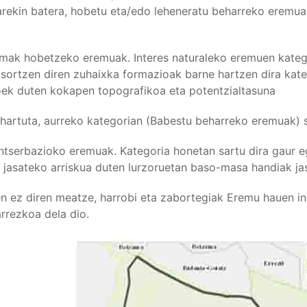
rekin batera, hobetu eta/edo leheneratu beharreko eremuak
mak hobetzeko eremuak. Interes naturaleko eremuen katego
 sortzen diren zuhaixka formazioak barne hartzen dira kate
ek duten kokapen topografikoa eta potentzialtasuna
hartuta, aurreko kategorian (Babestu beharreko eremuak) s
tserbazioko eremuak. Kategoria honetan sartu dira gaur 
 jasateko arriskua duten lurzoruetan baso-masa handiak ja
en ez diren meatze, harrobi eta zabortegiak Eremu hauen i
rrezkoa dela dio.