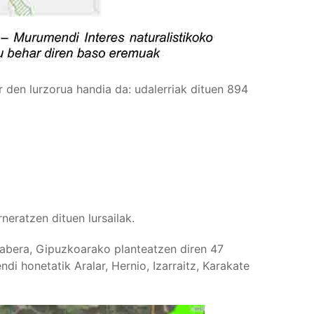
r den lurzorua handia da: udalerriak dituen 894
eratzen dituen lursailak.
rabera, Gipuzkoarako planteatzen diren 47
i honetatik Aralar, Hernio, Izarraitz, Karakate