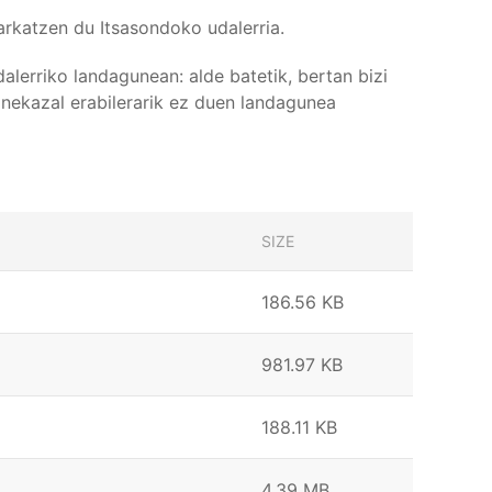
harkatzen du Itsasondoko udalerria.
alerriko landagunean: alde batetik, bertan bizi
, nekazal erabilerarik ez duen landagunea
SIZE
186.56 KB
981.97 KB
188.11 KB
4.39 MB