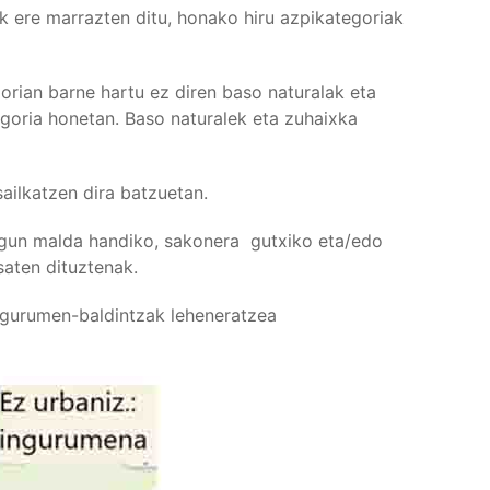
 ere marrazten ditu, honako hiru azpikategoriak
rian barne hartu ez diren baso naturalak eta
goria honetan. Baso naturalek eta zuhaixka
ailkatzen dira batzuetan.
egun malda handiko, sakonera
gutxiko eta/edo
saten dituztenak.
ngurumen-baldintzak leheneratzea