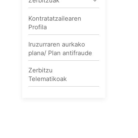
Zerbitzuak
Kontratatzailearen
Profila
Iruzurraren aurkako
plana/ Plan antifraude
Zerbitzu
Telematikoak