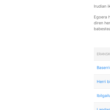
Irudian 
Egoera h
diren he
babestea
ERANSK
Baserri
Herri b
Ibilgai
Landag