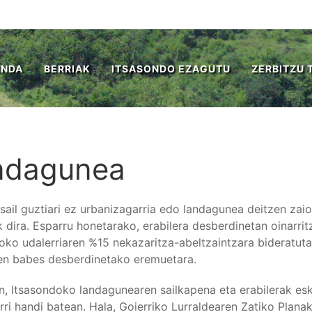
ENDA
BERRIAK
ITSASONDO EZAGUTU
ZERBITZU 
ndagunea
rsail guztiari ez urbanizagarria edo landagunea deitzen zai
k dira. Esparru honetarako, erabilera desberdinetan oinarrit
oko udalerriaren %15 nekazaritza-abeltzaintzara bideratuta
en babes desberdinetako eremuetara.
n, Itsasondoko landagunearen sailkapena eta erabilerak es
rri handi batean. Hala, Goierriko Lurraldearen Zatiko Plan