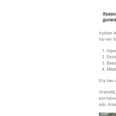
Irudian 
ha-ren %
Ingu
Ekos
Baso
Meat
Eta hau 
Oraindik
korridor
edo Arax