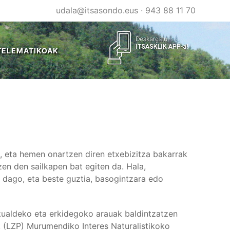
udala@itsasondo.eus
·
943 88 11 70
TELEMATIKOAK
o, eta hemen onartzen diren etxebizitza bakarrak
zen den sailkapen bat egiten da. Hala,
 dago, eta beste guztia, basogintzara edo
kualdeko eta erkidegoko arauak baldintzatzen
ak (LZP) Murumendiko Interes Naturalistikoko