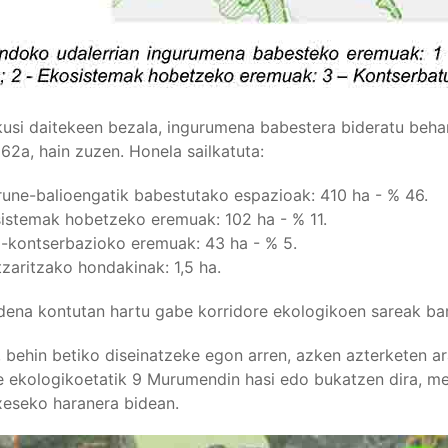
ikusi daitekeen bezala, ingurumena babestera bideratu beha
62a, hain zuzen. Honela sailkatuta:
rune-balioengatik babestutako espazioak: 410 ha - % 46.
istemak hobetzeko eremuak: 102 ha - % 11.
-kontserbazioko eremuak: 43 ha - % 5.
zaritzako hondakinak: 1,5 ha.
dena kontutan hartu gabe korridore ekologikoen sareak barn
, behin betiko diseinatzeke egon arren, azken azterketen a
e ekologikoetatik 9 Murumendin hasi edo bukatzen dira, mend
eseko haranera bidean.