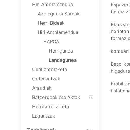
Hiri Antolamendua
Espazioa
bereiziz:
Azpiegitura Sareak
Herri Bideak
Ekosiste
horietan
Hiri Antolamendua
formazio
HAPOA
Herrigunea
kontuan 
Landagunea
Baso-kon
Udal antolaketa
higadura
Ordenantzak
Erabiltz
Araudiak
halabeha
Batzordeak eta Aktak
Herritarrei arreta
Laguntzak