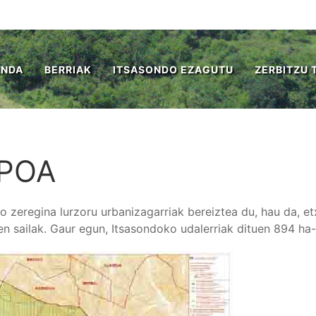
ENDA
BERRIAK
ITSASONDO EZAGUTU
ZERBITZU 
POA
o zeregina lurzoru urbanizagarriak bereiztea du, hau da, et
en sailak. Gaur egun, Itsasondoko udalerriak dituen 894 ha-e