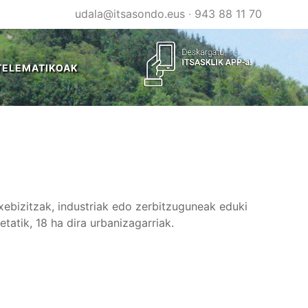
udala@itsasondo.eus
·
943 88 11 70
TELEMATIKOAK
xebizitzak, industriak edo zerbitzuguneak eduki
tatik, 18 ha dira urbanizagarriak.