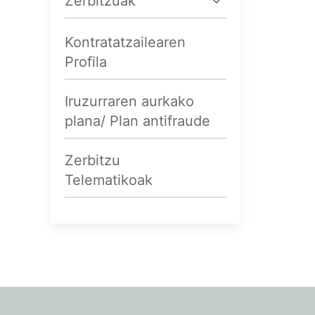
Zerbitzuak
Kontratatzailearen
Profila
Iruzurraren aurkako
plana/ Plan antifraude
Zerbitzu
Telematikoak