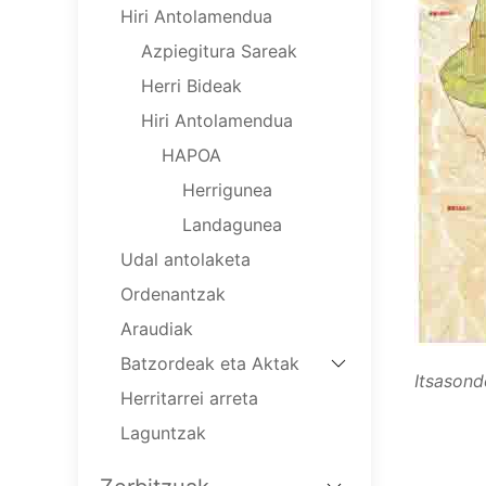
Hiri Antolamendua
Azpiegitura Sareak
Herri Bideak
Hiri Antolamendua
HAPOA
Herrigunea
Landagunea
Udal antolaketa
Ordenantzak
Araudiak
Batzordeak eta Aktak
Itsasondo
Herritarrei arreta
Laguntzak