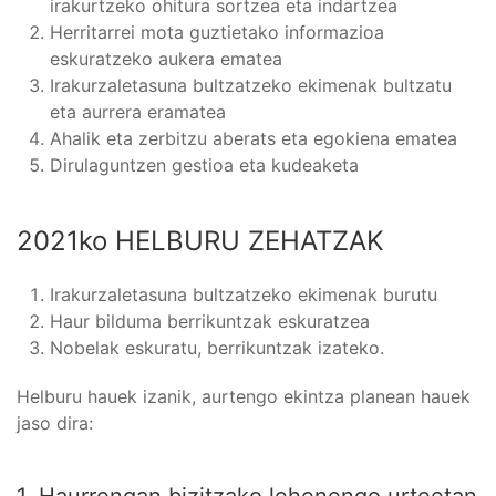
irakurtzeko ohitura sortzea eta indartzea
Herritarrei mota guztietako informazioa
eskuratzeko aukera ematea
Irakurzaletasuna bultzatzeko ekimenak bultzatu
eta aurrera eramatea
Ahalik eta zerbitzu aberats eta egokiena ematea
Dirulaguntzen gestioa eta kudeaketa
2021ko HELBURU ZEHATZAK
Irakurzaletasuna bultzatzeko ekimenak burutu
Haur bilduma berrikuntzak eskuratzea
Nobelak eskuratu, berrikuntzak izateko.
Helburu hauek izanik, aurtengo ekintza planean hauek
jaso dira: