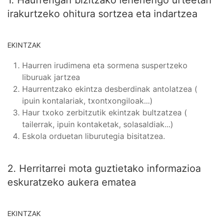
1. Haurrengan bizitzako lehenengo urteetan
irakurtzeko ohitura sortzea eta indartzea
EKINTZAK
Haurren irudimena eta sormena suspertzeko
liburuak jartzea
Haurrentzako ekintza desberdinak antolatzea (
ipuin kontalariak, txontxongiloak...)
Haur txoko zerbitzutik ekintzak bultzatzea (
tailerrak, ipuin kontaketak, solasaldiak...)
Eskola orduetan liburutegia bisitatzea.
2. Herritarrei mota guztietako informazioa
eskuratzeko aukera ematea
EKINTZAK