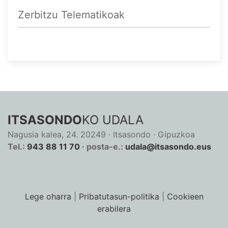
Zerbitzu Telematikoak
ITSASONDO
KO UDALA
Nagusia kalea, 24. 20249 · Itsasondo · Gipuzkoa
Tel.:
943 88 11 70
· posta-e.:
udala@itsasondo.eus
Lege oharra
|
Pribatutasun-politika
|
Cookieen
erabilera