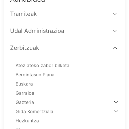
Tramiteak
Udal Administrazioa
Zerbitzuak
Atez ateko zabor bilketa
Berdintasun Plana
Euskara
Garraioa
Gazteria
Gida Komertziala
Hezkuntza