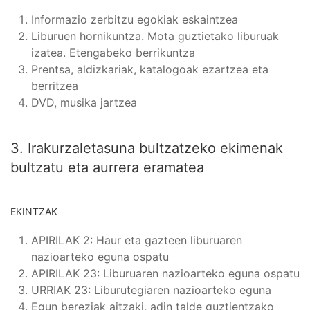
Informazio zerbitzu egokiak eskaintzea
Liburuen hornikuntza. Mota guztietako liburuak
izatea. Etengabeko berrikuntza
Prentsa, aldizkariak, katalogoak ezartzea eta
berritzea
DVD, musika jartzea
3. Irakurzaletasuna bultzatzeko ekimenak
bultzatu eta aurrera eramatea
EKINTZAK
APIRILAK 2: Haur eta gazteen liburuaren
nazioarteko eguna ospatu
APIRILAK 23: Liburuaren nazioarteko eguna ospatu
URRIAK 23: Liburutegiaren nazioarteko eguna
Egun bereziak aitzaki, adin talde guztientzako