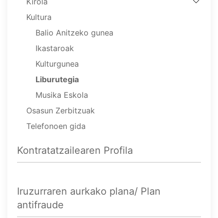
Kirola
Kultura
Balio Anitzeko gunea
Ikastaroak
Kulturgunea
Liburutegia
Musika Eskola
Osasun Zerbitzuak
Telefonoen gida
Kontratatzailearen Profila
Iruzurraren aurkako plana/ Plan
antifraude