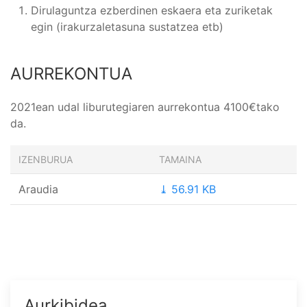
Dirulaguntza ezberdinen eskaera eta zuriketak
egin (irakurzaletasuna sustatzea etb)
AURREKONTUA
2021ean udal liburutegiaren aurrekontua 4100€tako
da.
IZENBURUA
TAMAINA
Araudia
⤓ 56.91 KB
Aurkibidea