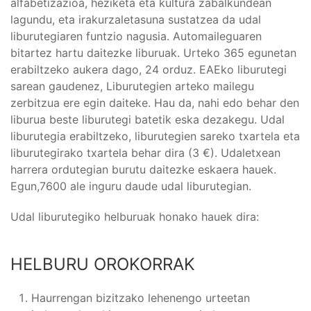
alfabetizazioa, heziketa eta kultura zabalkundean
lagundu, eta irakurzaletasuna sustatzea da udal
liburutegiaren funtzio nagusia. Automaileguaren
bitartez hartu daitezke liburuak. Urteko 365 egunetan
erabiltzeko aukera dago, 24 orduz. EAEko liburutegi
sarean gaudenez, Liburutegien arteko mailegu
zerbitzua ere egin daiteke. Hau da, nahi edo behar den
liburua beste liburutegi batetik eska dezakegu. Udal
liburutegia erabiltzeko, liburutegien sareko txartela eta
liburutegirako txartela behar dira (3 €). Udaletxean
harrera ordutegian burutu daitezke eskaera hauek.
Egun,7600 ale inguru daude udal liburutegian.
Udal liburutegiko helburuak honako hauek dira:
HELBURU OROKORRAK
Haurrengan bizitzako lehenengo urteetan