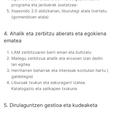
programa eta jarduerak sustatzea-
Itsasondo 2.0 aldizkarian, liburutegi atala txertatu
(gomendioen atala)
4. Ahalik eta zerbitzu aberats eta egokiena
ematea
LAM zerbitzuaren berri eman eta bultzatu
Mailegu zerbitzua ahalik eta erosoen izan dedin
lan egitea
Herritarren beharrak eta interesak kontutan hartu (
galdetegia)
Liburuak txukun eta eskuragarri izatea.
Katalogazio eta sailkapen txukuna
5. Dirulaguntzen gestioa eta kudeaketa