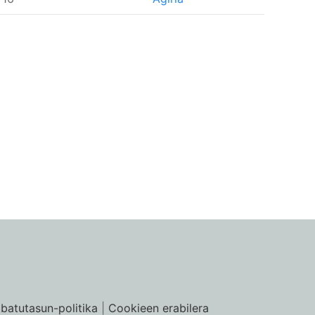
ibatutasun-politika
|
Cookieen erabilera