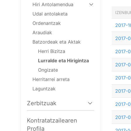
Hiri Antolamendua
IZENBU
Udal antolaketa
Ordenantzak
2017-1
Araudiak
2017-0
Batzordeak eta Aktak
Herri Bizitza
2017-0
Lurralde eta Hirigintza
2017-0
Ongizate
2017-
Herritarrei arreta
Laguntzak
2017-
Zerbitzuak
2017-0
2017-0
Kontratatzailearen
Profila
2017-1