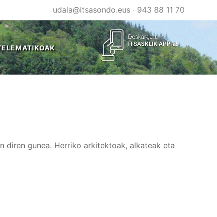
udala@itsasondo.eus
·
943 88 11 70
TELEMATIKOAK
n diren gunea. Herriko arkitektoak, alkateak eta