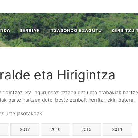
ENDA
BERRIAK
ITSASONDO EZAGUTU
ZERBITZU 
ralde eta Hirigintza
hirigintzaz eta inguruneaz eztabaidatu eta erabakiak hartze
iak parte hartzen dute, beste zenbait herritarrekin batera.
tez urte jasotakoak:
2017
2016
2015
2014