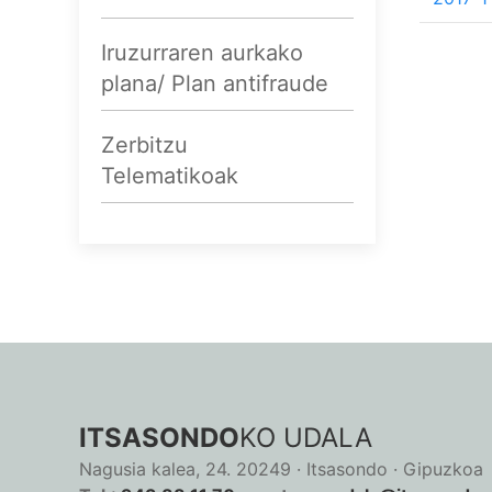
Iruzurraren aurkako
plana/ Plan antifraude
Zerbitzu
Telematikoak
ITSASONDO
KO UDALA
Nagusia kalea, 24. 20249 · Itsasondo · Gipuzkoa