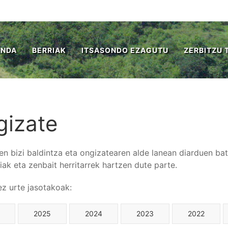
ENDA
BERRIAK
ITSASONDO EZAGUTU
ZERBITZU 
gizate
ren bizi baldintza eta ongizatearen alde lanean diarduen ba
iak eta zenbait herritarrek hartzen dute parte.
tez urte jasotakoak:
2025
2024
2023
2022