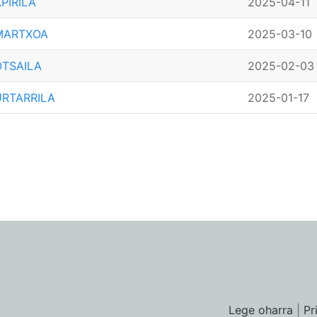
PIRILA
2025-04-11
MARTXOA
2025-03-10
OTSAILA
2025-02-03
URTARRILA
2025-01-17
Lege oharra
|
Pr