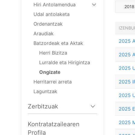
Hiri Antolamendua
2018
Udal antolaketa
Ordenantzak
IZENBU
Araudiak
2025 
Batzordeak eta Aktak
Herri Bizitza
2025 
Lurralde eta Hirigintza
2025 
Ongizate
Herritarrei arreta
2025 I
Laguntzak
2025 
Zerbitzuak
2025 
2025 
Kontratatzailearen
Profila