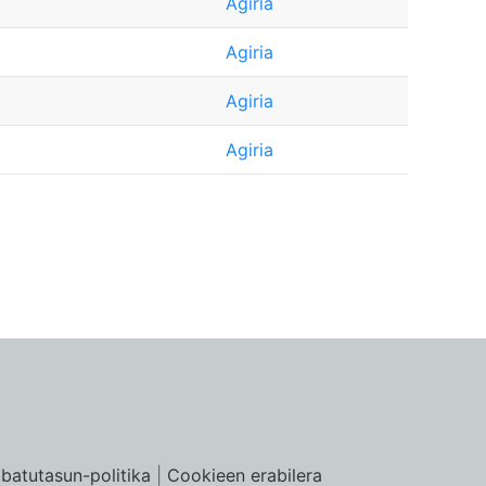
Agiria
Agiria
Agiria
Agiria
ibatutasun-politika
|
Cookieen erabilera