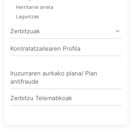
Herritarrei arreta
Laguntzak
Zerbitzuak
Kontratatzailearen Profila
Iruzurraren aurkako plana/ Plan
antifraude
Zerbitzu Telematikoak