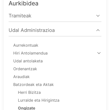
Aurkibidea
Tramiteak
Udal Administrazioa
Aurrekontuak
Hiri Antolamendua
Udal antolaketa
Ordenantzak
Araudiak
Batzordeak eta Aktak
Herri Bizitza
Lurralde eta Hirigintza
Ongizate