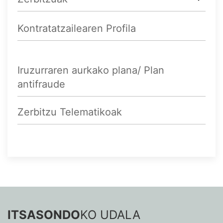
Kontratatzailearen Profila
Iruzurraren aurkako plana/ Plan
antifraude
Zerbitzu Telematikoak
ITSASONDO
KO UDALA