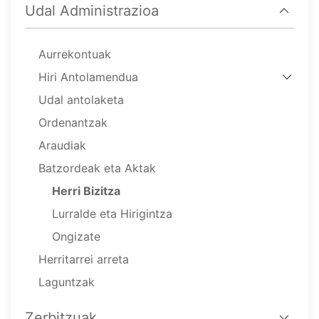
Udal Administrazioa
Aurrekontuak
Hiri Antolamendua
Udal antolaketa
Ordenantzak
Araudiak
Batzordeak eta Aktak
Herri Bizitza
Lurralde eta Hirigintza
Ongizate
Herritarrei arreta
Laguntzak
Zerbitzuak