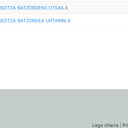
 BIZITZA BATZORDEKO OTSAILA
 BIZITZA BATZORDEA URTARRILA
Lege oharra
|
Pr