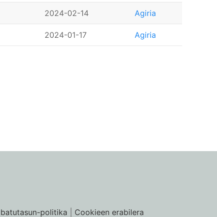
2024-02-14
Agiria
2024-01-17
Agiria
ibatutasun-politika
|
Cookieen erabilera