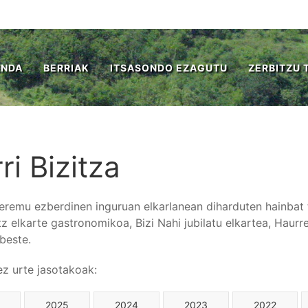
ENDA
BERRIAK
ITSASONDO EZAGUTU
ZERBITZU 
ri Bizitza
 eremu ezberdinen inguruan elkarlanean diharduten hainbat ta
tz elkarte gastronomikoa, Bizi Nahi jubilatu elkartea, Haur
beste.
tez urte jasotakoak:
2025
2024
2023
2022