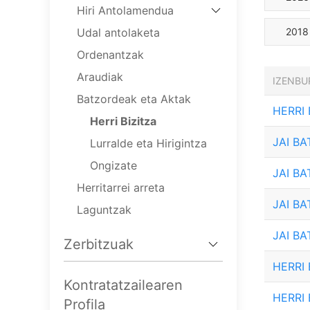
Hiri Antolamendua
Udal antolaketa
2018
Ordenantzak
Araudiak
IZENBU
Batzordeak eta Aktak
HERRI
Herri Bizitza
JAI B
Lurralde eta Hirigintza
Ongizate
JAI B
Herritarrei arreta
JAI B
Laguntzak
JAI B
Zerbitzuak
HERRI 
Kontratatzailearen
HERRI
Profila