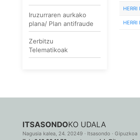
HERRI
Iruzurraren aurkako
HERRI
plana/ Plan antifraude
Zerbitzu
Telematikoak
ITSASONDO
KO UDALA
Nagusia kalea, 24. 20249 · Itsasondo · Gipuzkoa