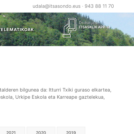
udala@itsasondo.eus
·
943 88 11 70
TELEMATIKOAK
lderen bilgunea da: Itturri Txiki guraso elkartea,
reskola, Urkipe Eskola eta Karreape gaztelekua,
2021
2020
2019